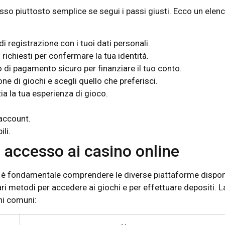
esso piuttosto semplice se segui i passi giusti. Ecco un elenc
 registrazione con i tuoi dati personali.
richiesti per confermare la tua identità.
di pagamento sicuro per finanziare il tuo conto.
ne di giochi e scegli quello che preferisci.
zia la tua esperienza di gioco.
 account.
li.
i accesso ai casino online
, è fondamentale comprendere le diverse piattaforme disponi
ri metodi per accedere ai giochi e per effettuare depositi. L
ni comuni: