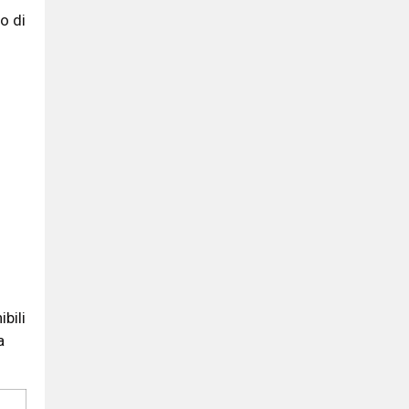
o di
bili
a