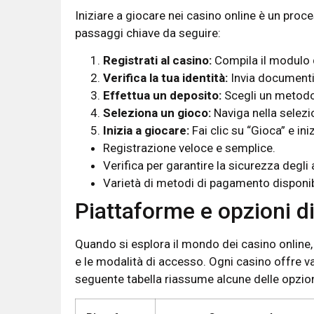
Iniziare a giocare nei casino online è un proc
passaggi chiave da seguire:
Registrati al casino:
Compila il modulo di
Verifica la tua identità:
Invia documenti 
Effettua un deposito:
Scegli un metodo 
Seleziona un gioco:
Naviga nella selezio
Inizia a giocare:
Fai clic su “Gioca” e ini
Registrazione veloce e semplice.
Verifica per garantire la sicurezza degli
Varietà di metodi di pagamento disponibi
Piattaforme e opzioni d
Quando si esplora il mondo dei casino online
e le modalità di accesso. Ogni casino offre va
seguente tabella riassume alcune delle opzio