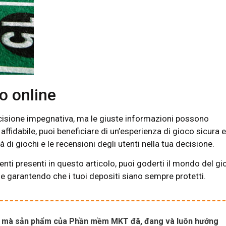
o online
cisione impegnativa, ma le giuste informazioni possono
 affidabile, puoi beneficiare di un’esperienza di gioco sicura e
 di giochi e le recensioni degli utenti nella tua decisione.
nti presenti in questo articolo, puoi goderti il mondo del gi
 e garantendo che i tuoi depositi siano sempre protetti.
 mà sản phẩm của Phần mềm MKT đã, đang và luôn hướng