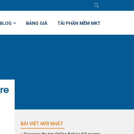
BLOG
BẢNG GIÁ
TẢI PHẦN MỀM MKT
are
BÀI VIẾT MỚI NHẤT
Discover the top Online Pokies NZ promo