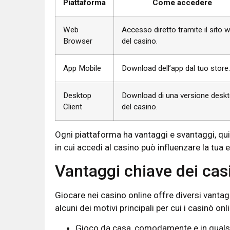
Piattaforma
Come accedere
Web
Accesso diretto tramite il sito 
Browser
del casino.
App Mobile
Download dell’app dal tuo store.
Desktop
Download di una versione desk
Client
del casino.
Ogni piattaforma ha vantaggi e svantaggi, quin
in cui accedi al casino può influenzare la tua 
Vantaggi chiave dei cas
Giocare nei casino online offre diversi vantagg
alcuni dei motivi principali per cui i casinò 
Gioco da casa, comodamente e in qual