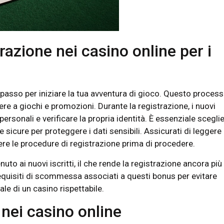
azione nei casino online per i
o passo per iniziare la tua avventura di gioco. Questo process
re a giochi e promozioni. Durante la registrazione, i nuovi
rsonali e verificare la propria identità. È essenziale scegli
 sicure per proteggere i dati sensibili. Assicurati di leggere 
ere le procedure di registrazione prima di procedere.
to ai nuovi iscritti, il che rende la registrazione ancora più
 requisiti di scommessa associati a questi bonus per evitare
le di un casino rispettabile.
 nei casino online