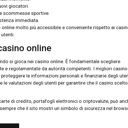
ovi giocatori.
 alle scommesse sportive.
sistenza immediata.
 online molto più accessibile e conveniente rispetto ai casi
 utenti.
casino online
uando si gioca nei casino online. È fondamentale scegliere
e e regolamentate da autorità competenti. I migliori casino
r proteggere le informazioni personali e finanziarie degli uten
e le valutazioni degli utenti per garantire che il casino scelto
rte di credito, portafogli elettronici o criptovalute, può an
ati sempre che il sito mostri un simbolo di sicurezza nel brows