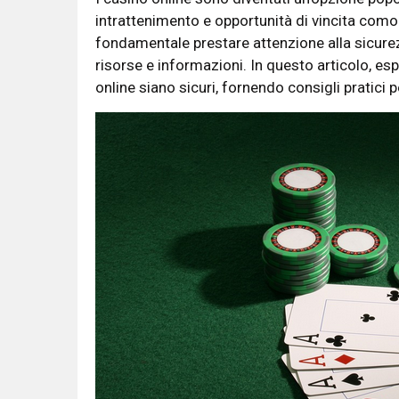
intrattenimento e opportunità di vincita como
fondamentale prestare attenzione alla sicurez
risorse e informazioni. In questo articolo, es
online siano sicuri, fornendo consigli pratici p