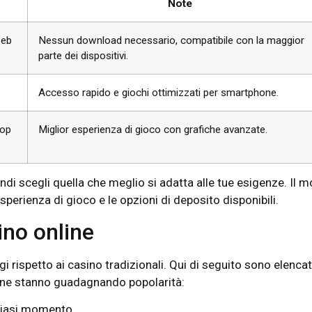
Note
web
Nessun download necessario, compatibile con la maggior
parte dei dispositivi.
Accesso rapido e giochi ottimizzati per smartphone.
top
Miglior esperienza di gioco con grafiche avanzate.
di scegli quella che meglio si adatta alle tue esigenze. Il 
esperienza di gioco e le opzioni di deposito disponibili.
ino online
i rispetto ai casino tradizionali. Qui di seguito sono elencat
online stanno guadagnando popolarità:
siasi momento.