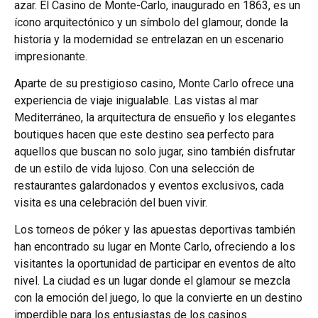
azar. El Casino de Monte-Carlo, inaugurado en 1863, es un
ícono arquitectónico y un símbolo del glamour, donde la
historia y la modernidad se entrelazan en un escenario
impresionante.
Aparte de su prestigioso casino, Monte Carlo ofrece una
experiencia de viaje inigualable. Las vistas al mar
Mediterráneo, la arquitectura de ensueño y los elegantes
boutiques hacen que este destino sea perfecto para
aquellos que buscan no solo jugar, sino también disfrutar
de un estilo de vida lujoso. Con una selección de
restaurantes galardonados y eventos exclusivos, cada
visita es una celebración del buen vivir.
Los torneos de póker y las apuestas deportivas también
han encontrado su lugar en Monte Carlo, ofreciendo a los
visitantes la oportunidad de participar en eventos de alto
nivel. La ciudad es un lugar donde el glamour se mezcla
con la emoción del juego, lo que la convierte en un destino
imperdible para los entusiastas de los casinos.