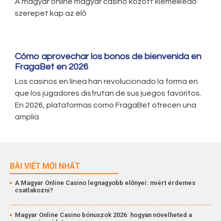
A magyar online magyar casino között kiemelkedő
szerepet kap az élő
Cómo aprovechar los bonos de bienvenida en
FragaBet en 2026
Los casinos en línea han revolucionado la forma en
que los jugadores disfrutan de sus juegos favoritos.
En 2026, plataformas como FragaBet ofrecen una
amplia
BÀI VIẾT MỚI NHẤT
A Magyar Online Casino legnagyobb előnyei: miért érdemes
csatlakozni?
Magyar Online Casino bónuszok 2026: hogyan növelheted a