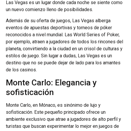
Las Vegas es un lugar donde cada noche se siente como
un nuevo comienzo lleno de posibilidades.
Además de su oferta de juegos, Las Vegas alberga
eventos de apuestas deportivas y torneos de póker
reconocidos a nivel mundial. Las World Series of Poker,
por ejemplo, atraen a jugadores de todos los rincones del
planeta, convirtiendo a la ciudad en un crisol de culturas y
estilos de juego. Sin lugar a dudas, Las Vegas es un
destino que no se puede dejar de lado para los amantes
de los casinos.
Monte Carlo: Elegancia y
sofisticación
Monte Carlo, en Mónaco, es sinónimo de lujo y
sofisticación. Este pequeño principado ofrece un
ambiente exclusivo que atrae a jugadores de alto perfil y
turistas que buscan experimentar lo mejor en juegos de