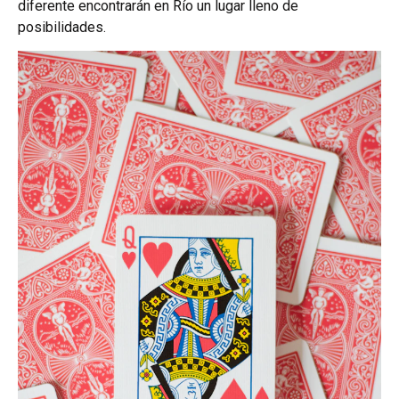
diferente encontrarán en Río un lugar lleno de
posibilidades.