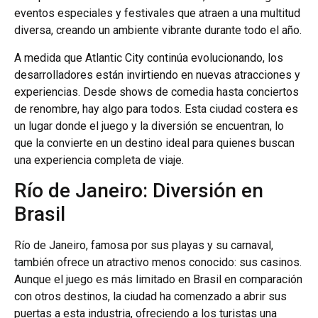
eventos especiales y festivales que atraen a una multitud
diversa, creando un ambiente vibrante durante todo el año.
A medida que Atlantic City continúa evolucionando, los
desarrolladores están invirtiendo en nuevas atracciones y
experiencias. Desde shows de comedia hasta conciertos
de renombre, hay algo para todos. Esta ciudad costera es
un lugar donde el juego y la diversión se encuentran, lo
que la convierte en un destino ideal para quienes buscan
una experiencia completa de viaje.
Río de Janeiro: Diversión en
Brasil
Río de Janeiro, famosa por sus playas y su carnaval,
también ofrece un atractivo menos conocido: sus casinos.
Aunque el juego es más limitado en Brasil en comparación
con otros destinos, la ciudad ha comenzado a abrir sus
puertas a esta industria, ofreciendo a los turistas una