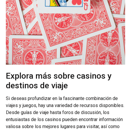
Explora más sobre casinos y
destinos de viaje
Si deseas profundizar en la fascinante combinación de
viajes y juegos, hay una variedad de recursos disponibles.
Desde guías de viaje hasta foros de discusión, los
entusiastas de los casinos pueden encontrar información
valiosa sobre los mejores lugares para visitar, así como