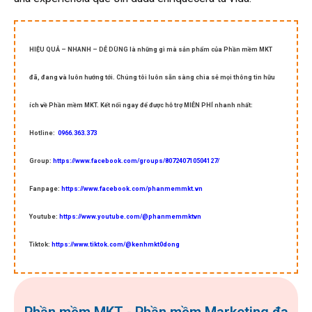
HIỆU QUẢ – NHANH – DỄ DÙNG là những gì mà sản phẩm của Phần mềm MKT
đã, đang và luôn hướng tới. Chúng tôi luôn sẵn sàng chia sẻ mọi thông tin hữu
ích về Phần mềm MKT. Kết nối ngay để được hỗ trợ MIỄN PHÍ nhanh nhất:
Hotline:
0966.363.373
Group:
https://www.facebook.com/groups/807240710504127/
Fanpage:
https://www.facebook.com/phanmemmkt.vn
Youtube:
https://www.youtube.com/@phanmemmktvn
Tiktok:
https://www.tiktok.com/@kenhmkt0dong
Phần mềm MKT - Phần mềm Marketing đa