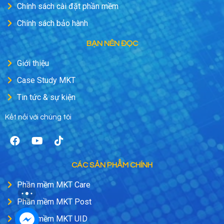
Chính sách cài đặt phần mềm
Chính sách bảo hành
BẠN NÊN ĐỌC
Giới thiệu
Case Study MKT
Tin tức & sự kiện
Kết nối với chúng tôi
CÁC SẢN PHẨM CHÍNH
Phần mềm MKT Care
Phần mềm MKT Post
Phần mềm MKT UID