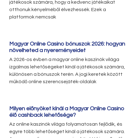
játékosok számára, hogy a kedvenc játékaikat
otthonuk kényelméből élvezhessék. Ezek a
platformok nemcsak
Magyar Online Casino bónuszok 2026: hogyan
növelheted a nyereményeidet
A 2026-os évben a magyar online kaszinók világa
izgalmas lehetőségeket kínál a játékosok számára,
különösen a bónuszok terén. A jogi keretek között
működő online szerencsejáték-oldalak
Milyen előnyöket kínál a Magyar Online Casino
élő cashback lehetősége?
Az online kaszinók világa folyamatosan fejlődik, és
egyre több lehetőséget kínál a játékosok számára.