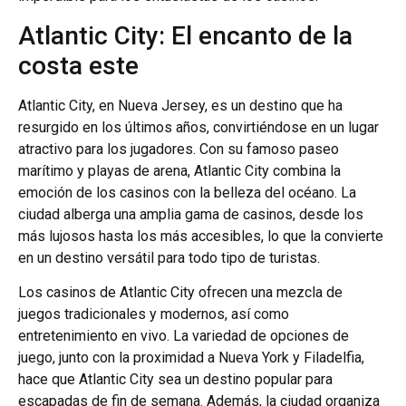
Atlantic City: El encanto de la
costa este
Atlantic City, en Nueva Jersey, es un destino que ha
resurgido en los últimos años, convirtiéndose en un lugar
atractivo para los jugadores. Con su famoso paseo
marítimo y playas de arena, Atlantic City combina la
emoción de los casinos con la belleza del océano. La
ciudad alberga una amplia gama de casinos, desde los
más lujosos hasta los más accesibles, lo que la convierte
en un destino versátil para todo tipo de turistas.
Los casinos de Atlantic City ofrecen una mezcla de
juegos tradicionales y modernos, así como
entretenimiento en vivo. La variedad de opciones de
juego, junto con la proximidad a Nueva York y Filadelfia,
hace que Atlantic City sea un destino popular para
escapadas de fin de semana. Además, la ciudad organiza