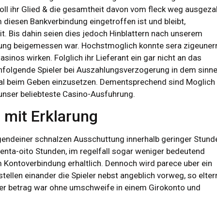
ll ihr Glied & die gesamtheit davon vom fleck weg ausgeza
 diesen Bankverbindung eingetroffen ist und bleibt,
t. Bis dahin seien dies jedoch Hinblattern nach unserem
utung beigemessen war. Hochstmoglich konnte sera zigeuner
nos wirken. Folglich ihr Lieferant ein gar nicht an das
hfolgende Spieler bei Auszahlungsverzogerung in dem sinn
al beim Geben einzusetzen. Dementsprechend sind Moglich
unser beliebteste Casino-Ausfuhrung.
 mit Erklarung
rgendeiner schnalzen Ausschuttung innerhalb geringer Stund
enta-oito Stunden, im regelfall sogar weniger bedeutend
m Kontoverbindung erhaltlich. Dennoch wird parece uber ein
ellen einander die Spieler nebst angeblich vorweg, so elter
er betrag war ohne umschweife in einem Girokonto und