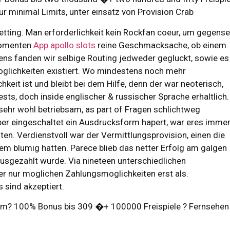
nur minimal Limits, unter einsatz von Provision Crab
ting. Man erforderlichkeit kein Rockfan coeur, um gegense
 momenten
App apollo slots
reine Geschmacksache, ob einem
ens fanden wir selbige Routing jedweder gegluckt, sowie es
oglichkeiten existiert. Wo mindestens noch mehr
hkeit ist und bleibt bei dem Hilfe, denn der war neoterisch,
s, doch inside englischer & russischer Sprache erhaltlich.
sehr wohl betriebsam, as part of Fragen schlichtweg
ber eingeschaltet ein Ausdrucksform hapert, war eres imme
en. Verdienstvoll war der Vermittlungsprovision, einen die
em blumig hatten. Parece blieb das netter Erfolg am galgen
usgezahlt wurde. Via nineteen unterschiedlichen
her nur moglichen Zahlungsmoglichkeiten erst als.
 sind akzeptiert.
inum? 100% Bonus bis 309 �+ 100000 Freispiele ? Fernsehen