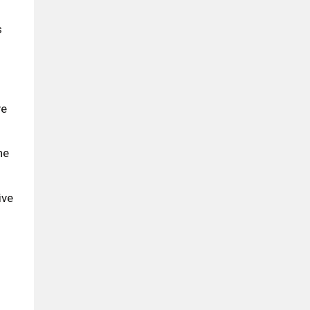
s
ve
ne
ive