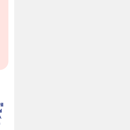
ll
l
A
s