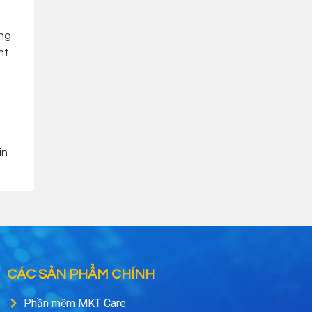
ing
nt
in
CÁC SẢN PHẨM CHÍNH
Phần mềm MKT Care