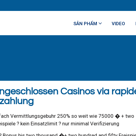
SẢN PHẨM
VIDEO
angeschlossen Casinos via rapid
szahlung
 3fach Vermittlungsgebuhr 250% so weit wie 75000 � + two
ispiele ? kein Einsatzlimit ? nur minimal Verifizierung
 Bonus bis two thousand �+ two hundred and fifty Freispie