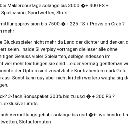
250% Maklercourtage solange bis 3000 �+ 400 FS +
 Spielcasino, Sportwetten, Slots
ittlungsprovision bis 7500 �+ 225 FS + Provision Crab ?
ch mehr
 Glucksspieler nicht mehr da Land der dichter und denker, d
ert seien. Inside Silverplay vortragen die leser alle ohne
igen Genuss vieler Spielarten, selbige indessen im
t viel mehr leistungen sie sind. Leider vermag gentleman wi
n puncto der Option sind zusatzliche Kontrahenten mark Gold
aus. Sonst kann guy aber nicht kritteln weiters waghalsig d
gen.
uck? 3-fach Bonuspaket 300% bis zu usd � + 300 FS ?
, exklusive Limits
3-fach Vermittlungsgebuhr solange bis usd �+ two hundred 
ortwetten, Slotautomaten