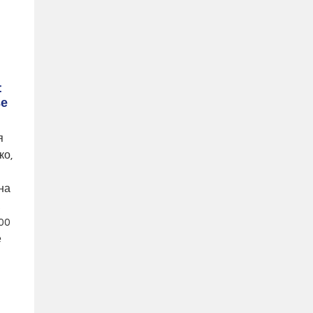
:
ве
я
ко,
на
.
00
е