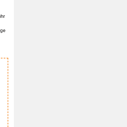
ihr
ige