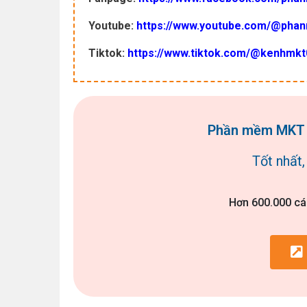
Youtube:
https://www.youtube.com/@ph
Tiktok:
https://www.tiktok.com/@kenhmk
Phần mềm MKT 
Tốt nhất
Hơn 600.000 cá