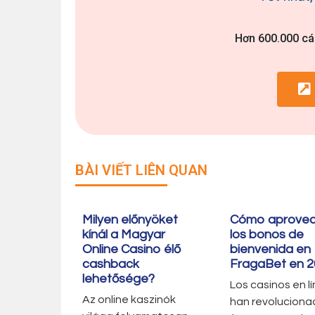
Hơn 600.000 cá
BÀI VIẾT LIÊN QUAN
Milyen előnyöket
Cómo aprovec
kínál a Magyar
los bonos de
Online Casino élő
bienvenida en
cashback
FragaBet en 2
lehetősége?
Los casinos en l
Az online kaszinók
han revoluciona