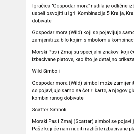
Igračica "Gospodar mora" nudila je odlične izb
uspeli osvojiti u igri. Kombinacija 5 Kralja, K
dobivate.
Gospodar mora (Wild) koji se pojavljuje samo n
zamjeniti za bilo kojim simbolom u kombinacij
Morski Pas i Zmaj su specijalni znakovi koji 
izbacivane platove, kao što je detaljno prikaza
Wild Simboli
Gospodar mora (Wild) simbol može zamijeniti 
se pojavljuje samo na četiri karte, a njegov 
kombiniranog dobivate.
Scatter Simboli
Morski Pas i Zmaj (Scatter) simbol se pojavi 
Paše koji će nam nuditi različite izbacivane pl