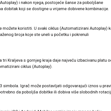
(Autoplay) i nakon njega, postojeće šanse za poboljšane
na dobitak koji se dostigne u vrijeme dobivene kombinacije.
e možete koristiti. U svaki ciklus (Automatizirani Autoplay) k
laženog broja koje ste uneli u početku i pokrenuli
 tri Kraljeva s gornjeg kraja daje najveću izbacivanu platu o
matizirani ciklus (Autoplay).
3 simbola. Igrač može postavljati odgovarajući iznos u pravi
potrebno da poboljša dobitke ili dobiva više slobodnih rotacij