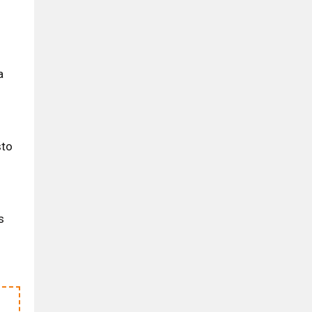
a
što
s