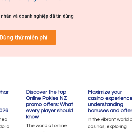
 nhân và doanh nghiệp đã tin dùng
Dùng thử miễn phí
har
Discover the top
Maximize your
Online Pokies NZ
casino experience
promo offers: What
understanding
026
every player should
bonuses and offe
know
ínea
In the vibrant world 
The world of online
do la
casinos, exploring