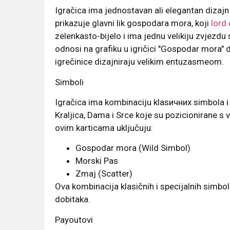
Igračica ima jednostavan ali elegantan dizajn
prikazuje glavni lik gospodara mora, koji
lord
zelenkasto-bijelo i ima jednu velikiju zvjezd
odnosi na grafiku u igričici "Gospodar mora" 
igrečinice dizajniraju velikim entuzasmeom.
Simboli
Igračica ima kombinaciju klasичних simbola i sp
Kraljica, Dama i Srce koje su pozicionirane s 
ovim karticama uključuju:
Gospodar mora (Wild Simbol)
Morski Pas
Zmaj (Scatter)
Ova kombinacija klasičnih i specijalnih simbo
dobitaka.
Payoutovi