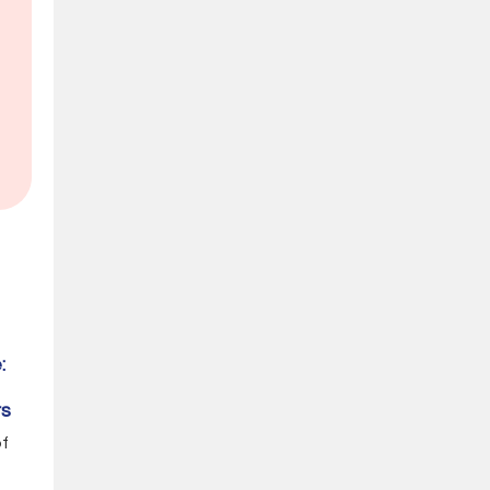
:
rs
of