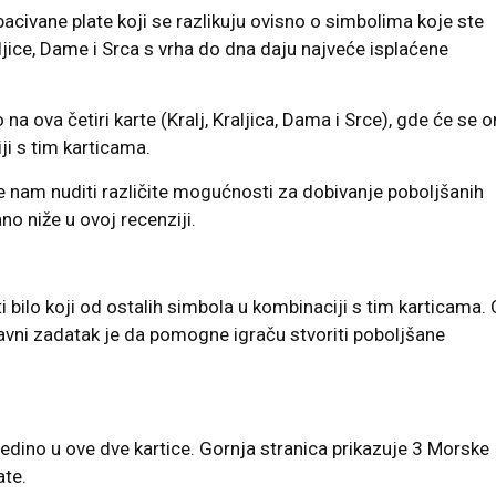
acivane plate koji se razlikuju ovisno o simbolima koje ste
raljice, Dame i Srca s vrha do dna daju najveće isplaćene
a ova četiri karte (Kralj, Kraljica, Dama i Srce), gde će se o
i s tim karticama.
će nam nuditi različite mogućnosti za dobivanje poboljšanih
no niže u ovoj recenziji.
bilo koji od ostalih simbola u kombinaciji s tim karticama.
glavni zadatak je da pomogne igraču stvoriti poboljšane
jedino u ove dve kartice. Gornja stranica prikazuje 3 Morske
ate.