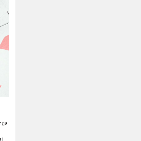
shga
si