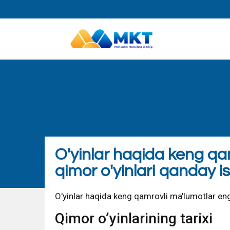
O'yinlar haqida keng q
qimor o'yinlari qanday i
O'yinlar haqida keng qamrovli ma'lumotlar eng
Qimor o’yinlarining tarixi