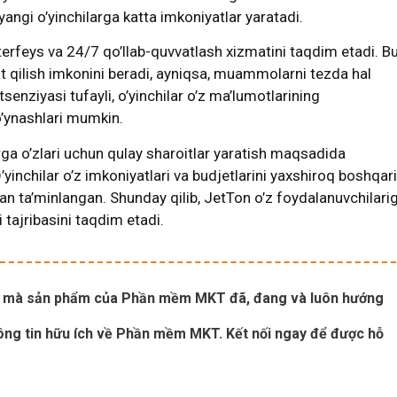
 yangi o’yinchilarga katta imkoniyatlar yaratadi.
terfeys va 24/7 qo’llab-quvvatlash xizmatini taqdim etadi. B
 qilish imkonini beradi, ayniqsa, muammolarni tezda hal
senziyasi tufayli, o’yinchilar o’z ma’lumotlarining
o’ynashlari mumkin.
arga o’zlari uchun qulay sharoitlar yaratish maqsadida
O’yinchilar o’z imkoniyatlari va budjetlarini yaxshiroq boshqar
an ta’minlangan. Shunday qilib, JetTon o’z foydalanuvchilari
i tajribasini taqdim etadi.
 mà sản phẩm của Phần mềm MKT đã, đang và luôn hướng
thông tin hữu ích về Phần mềm MKT. Kết nối ngay để được hỗ