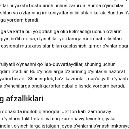
getlarini yaxshi boshqarish uchun zarurdir. Bunda o’yinchilar
hlari va o’zlarining imkoniyatlarini bilishlari kerak. Bunday o’
ishga yordam beradi.
iga va katta pul yo’qotishiga olib kelmasligi uchun o’zlarini
qiyin bo’lib qolsa, o’yinchilar yordamga murojaat qilishlari
ofessional mutaxassislar bilan gaplashish, qimor o’yinlaridagi
uliyatli o’ynashni qo’llab-quvvatlaydilar, shuning uchun
im etadilar. Bu o’yinchilarga o’zlarining o’yinlarini nazorat
yatini beradi. Shuningdek, ba’zi kazinolar mas’uliyatli o’ynash
sa o’yinchilarga ongli qarorlar qabul qilishda yordam beradi.
 afzalliklari
ri sohasida inqilob qilmoqda. JetTon kabi zamonaviy
 o’yinlarni taklif etadi va eng zamonaviy texnologiyalar
nolar, o’yinchilarga istalgan joyda o’yinlarni o’ynash imkoniya