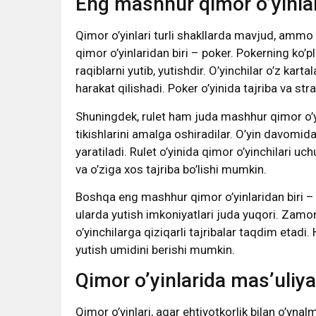
Eng mashhur qimor o’yinlar
Qimor o’yinlari turli shakllarda mavjud, ammo 
qimor o’yinlaridan biri – poker. Pokerning ko’
raqiblarni yutib, yutishdir. O’yinchilar o’z karta
harakat qilishadi. Poker o’yinida tajriba va 
Shuningdek, rulet ham juda mashhur qimor o’yini
tikishlarini amalga oshiradilar. O’yin davomid
yaratiladi. Rulet o’yinida qimor o’yinchilari uc
va o’ziga xos tajriba bo’lishi mumkin.
Boshqa eng mashhur qimor o’yinlaridan biri – sl
ularda yutish imkoniyatlari juda yuqori. Zamona
o’yinchilarga qiziqarli tajribalar taqdim etadi. H
yutish umidini berishi mumkin.
Qimor o’yinlarida mas’uliya
Qimor o’yinlari, agar ehtiyotkorlik bilan o’yn