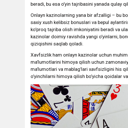
beradi, bu esa o’yin tajribasini yanada qulay qi
Onlayn kazinolarning yana bir afzalligi – bu bo
saxiy xush kelibsiz bonuslari va bepul aylantirish
ko’proq tajriba olish imkoniyatini beradi va ul
kazinolar doimiy ravishda yangi o’yinlarni, bon
qiziqishini saqlab qoladi.
Xavfsizlik ham onlayn kazinolar uchun muhim m
ma’lumotlarini himoya qilish uchun zamonaviy s
ma’lumotlari va mablag’lari xavfsizligini his q
o’yinchilarni himoya qilish bo’yicha qoidalar v