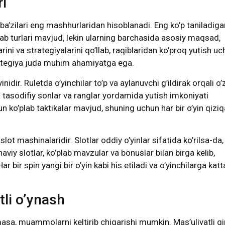
i
ba’zilari eng mashhurlaridan hisoblanadi. Eng ko’p taniladiga
plab turlari mavjud, lekin ularning barchasida asosiy maqsad,
larini va strategiyalarini qo’llab, raqiblaridan ko’proq yutish u
strategiya juda muhim ahamiyatga ega.
dir. Ruletda o’yinchilar to’p va aylanuvchi g’ildirak orqali o’
a tasodifiy sonlar va ranglar yordamida yutish imkoniyati
hun ko’plab taktikalar mavjud, shuning uchun har bir o’yin qiziq
ot mashinalaridir. Slotlar oddiy o’yinlar sifatida ko’rilsa-da,
viy slotlar, ko’plab mavzular va bonuslar bilan birga kelib,
ar bir spin yangi bir o’yin kabi his etiladi va o’yinchilarga katt
tli o’ynash
almasa, muammolarni keltirib chiqarishi mumkin. Mas’uliyatli q