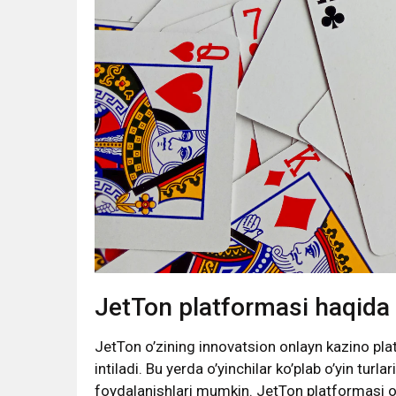
JetTon platformasi haqida
JetTon o’zining innovatsion onlayn kazino plat
intiladi. Bu yerda o’yinchilar ko’plab o’yin turla
foydalanishlari mumkin. JetTon platformasi o’