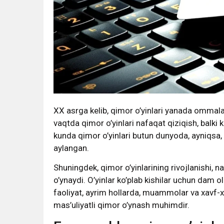
XX asrga kelib, qimor o’yinlari yanada ommala
vaqtda qimor o’yinlari nafaqat qiziqish, balk
kunda qimor o’yinlari butun dunyoda, ayniqsa
aylangan.
Shuningdek, qimor o’yinlarining rivojlanishi, 
o’ynaydi. O’yinlar ko’plab kishilar uchun dam ol
faoliyat, ayrim hollarda, muammolar va xavf-x
mas’uliyatli qimor o’ynash muhimdir.