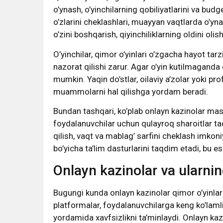
o’ynash, o’yinchilarning qobiliyatlarini va bud
o’zlarini cheklashlari, muayyan vaqtlarda o’ynas
o’zini boshqarish, qiyinchiliklarning oldini ol
O’yinchilar, qimor o’yinlari o’zgacha hayot tarz
nazorat qilishi zarur. Agar o’yin kutilmaganda 
mumkin. Yaqin do’stlar, oilaviy a’zolar yoki pr
muammolarni hal qilishga yordam beradi.
Bundan tashqari, ko’plab onlayn kazinolar mas’
foydalanuvchilar uchun qulayroq sharoitlar taqd
qilish, vaqt va mablag’ sarfini cheklash imkoni
bo’yicha ta’lim dasturlarini taqdim etadi, bu e
Onlayn kazinolar va ularning
Bugungi kunda onlayn kazinolar qimor o’yinla
platformalar, foydalanuvchilarga keng ko’lamli
yordamida xavfsizlikni ta’minlaydi. Onlayn kazi