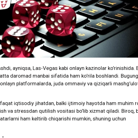
shdi, ayniqsa, Las-Vegas kabi onlayn kazinolar ko’rinishida. 
i katta daromad manbai sifatida ham ko’rila boshlandi. Bugung
, onlayn platformalarda, juda ommaviy va qiziqarli mashg’ul
nafaqat iqtisodiy jihatdan, balki ijtimoiy hayotda ham muhim r
ish va stressdan qutilish vositasi bo’lib xizmat qiladi. Biroq, 
atarlarni ham keltirib chiqarishi mumkin, shuning uchun