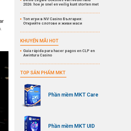
2026: hoe je snel en veilig kunt storten met
Топ игри в NV Casino България:
ar
Открийте слотове и живи маси
.
KHUYẾN MÃI HOT
Guía rápida para hacer pagos en CLP en
Awintura Casino
TOP SẢN PHẨM MKT
Phần mềm MKT Care
Phần mềm MKT UID