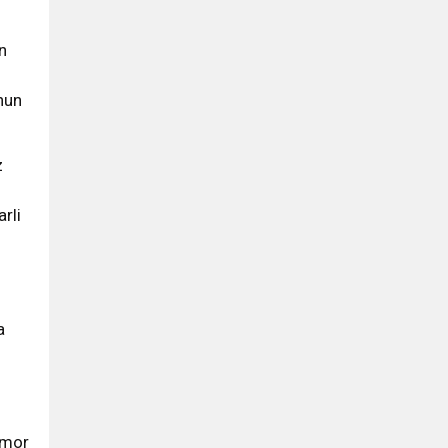
n
chun
z
arli
a
imor