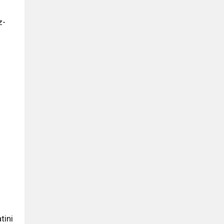
z-
tini