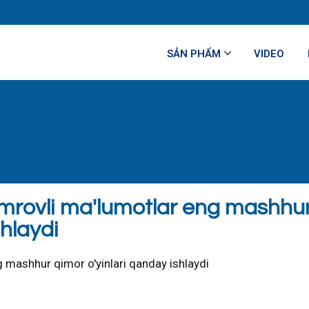
SẢN PHẨM
VIDEO
amrovli ma'lumotlar eng mashhu
shlaydi
 mashhur qimor o'yinlari qanday ishlaydi