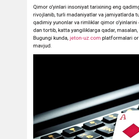
Qimor o’yinlari insoniyat tarixining eng qadimg
rivojlanib, turli madaniyatlar va jamiyatlarda 
qadimiy yunonlar va rimliklar qimor o’yinlarini 
dan tortib, katta yangiliklarga qadar, masala
Bugungi kunda,
jeton-uz.com
platformalari orq
mavjud.