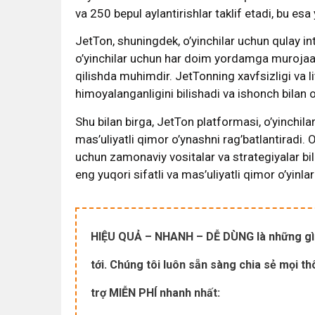
va 250 bepul aylantirishlar taklif etadi, bu esa
JetTon, shuningdek, o’yinchilar uchun qulay in
o’yinchilar uchun har doim yordamga murojaat
qilishda muhimdir. JetTonning xavfsizligi va lit
himoyalanganligini bilishadi va ishonch bilan 
Shu bilan birga, JetTon platformasi, o’yinchil
mas’uliyatli qimor o’ynashni rag’batlantiradi. 
uchun zamonaviy vositalar va strategiyalar bil
eng yuqori sifatli va mas’uliyatli qimor o’yinlar
HIỆU QUẢ – NHANH – DỄ DÙNG là những gì
tới. Chúng tôi luôn sẵn sàng chia sẻ mọi 
trợ MIỄN PHÍ nhanh nhất: