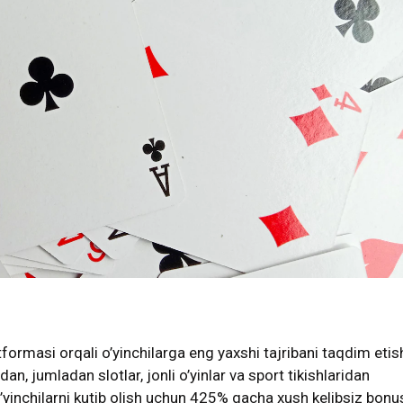
formasi orqali o’yinchilarga eng yaxshi tajribani taqdim eti
ridan, jumladan slotlar, jonli o’yinlar va sport tikishlaridan
yinchilarni kutib olish uchun 425% gacha xush kelibsiz bonu