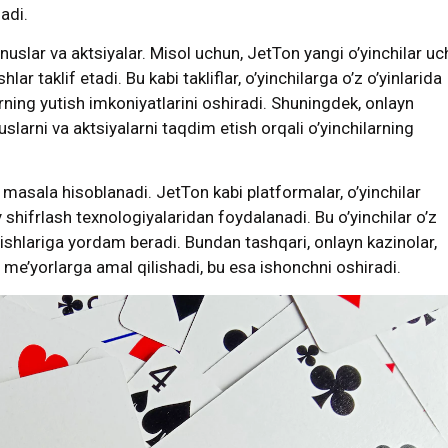
ladi.
nuslar va aktsiyalar. Misol uchun, JetTon yangi o’yinchilar u
lar taklif etadi. Bu kabi takliflar, o’yinchilarga o’z o’yinlarida
arning yutish imkoniyatlarini oshiradi. Shuningdek, onlayn
uslarni va aktsiyalarni taqdim etish orqali o’yinchilarning
asala hisoblanadi. JetTon kabi platformalar, o’yinchilar
hifrlash texnologiyalaridan foydalanadi. Bu o’yinchilar o’z
ilishlariga yordam beradi. Bundan tashqari, onlayn kazinolar,
a me’yorlarga amal qilishadi, bu esa ishonchni oshiradi.