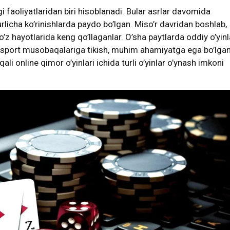
i faoliyatlaridan biri hisoblanadi. Bular asrlar davomida
turlicha ko’rinishlarda paydo bo’lgan. Miso’r davridan boshlab,
o’z hayotlarida keng qo’llaganlar. O’sha paytlarda oddiy o’yinl
n, sport musobaqalariga tikish, muhim ahamiyatga ega bo’lgan
ali online qimor o’yinlari ichida turli o’yinlar o’ynash imkoni