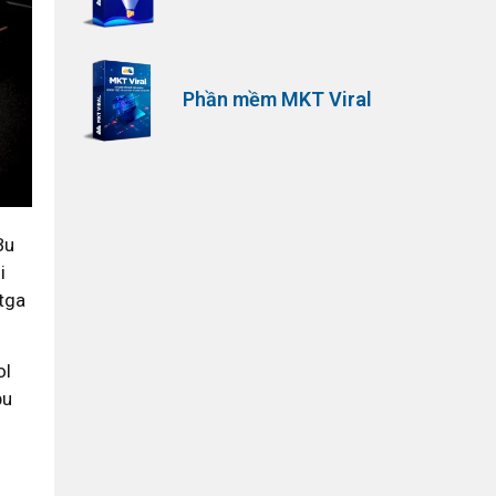
Phần mềm MKT Viral
Bu
i
otga
ol
bu