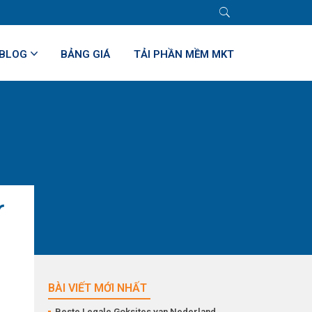
BLOG
BẢNG GIÁ
TẢI PHẦN MỀM MKT
r
BÀI VIẾT MỚI NHẤT
Beste Legale Goksites van Nederland