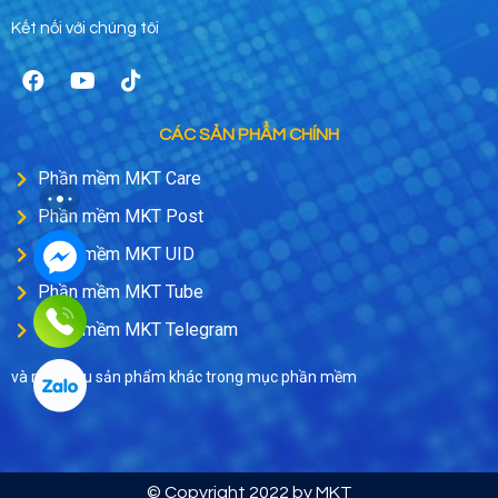
Kết nối với chúng tôi
CÁC SẢN PHẨM CHÍNH
Phần mềm MKT Care
Phần mềm MKT Post
Phần mềm MKT UID
Phần mềm MKT Tube
Phần mềm MKT Telegram
và rất nhiều sản phẩm khác trong mục phần mềm
© Copyright 2022 by MKT