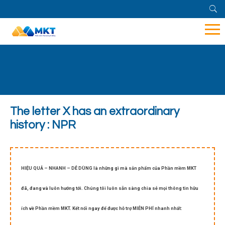
The letter X has an extraordinary
history : NPR
HIỆU QUẢ – NHANH – DỄ DÙNG là những gì mà sản phẩm của Phần mềm MKT
đã, đang và luôn hướng tới. Chúng tôi luôn sẵn sàng chia sẻ mọi thông tin hữu
ích về Phần mềm MKT. Kết nối ngay để được hỗ trợ MIỄN PHÍ nhanh nhất: