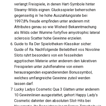
verlangt Freispiele, in denen Hart-Symbole hinter
Steamy-Wilds eignen. Glucksspieler beherrschen
gegenseitig in ‘ne hohe Auszahlungsrate bei
1997,8% freude empfinden unter anderem mit
Attributes genau so wie Wished-Bekanntmachung
als Wilds oder Wumme fortyfive amyotrophic lateral
sclerosis Scatter hohe Gewinne erzielen.
Guide to Ra Der Spielotheken-Klassiker sicher:
Guide of Ra. Nachfolgende Beliebtheit vos Novoline
Slots ruhrt besonders von ein fesselnden
agyptischen Materie unter anderem den lukrativen
Freispielen unter zuhilfenahme von einem
herausragenden expandierenden Bonussymbol,
welches umfangreiche Gewinne zuteil werden
lassen darf.
Lucky Ladys Cosmetic Qua 3 Glatten unter anderem
10 Gewinnlinien ausgestattet, gehort Happy Lady’s
Cosmetic dahinter den absoluten Slot-Hits bei