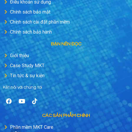
Điều khoản sử dụng
Chính sách bảo mật
Chính sách cài đặt phần mềm
Chính sách bảo hành
BẠN NÊN ĐỌC
Giới thiệu
Case Study MKT
Tin tức & sự kiện
Kết nối với chúng tôi
CÁC SẢN PHẨM CHÍNH
Phần mềm MKT Care