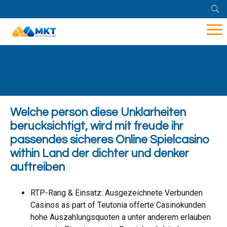
Welche person diese Unklarheiten
berucksichtigt, wird mit freude ihr
passendes sicheres Online Spielcasino
within Land der dichter und denker
auftreiben
RTP-Rang & Einsatz: Ausgezeichnete Verbunden
Casinos as part of Teutonia offerte Casinokunden
hohe Auszahlungsquoten a unter anderem erlauben