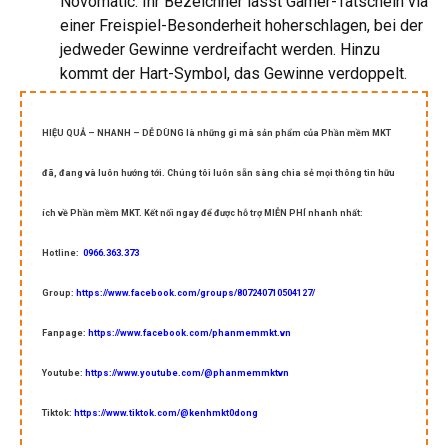
Novomatic. Ihr Bezeichner lasst Gamer-Tatscheln via
einer Freispiel-Besonderheit hoherschlagen, bei der
jedweder Gewinne verdreifacht werden. Hinzu
kommt der Hart-Symbol, das Gewinne verdoppelt.
HIỆU QUẢ – NHANH – DỄ DÙNG là những gì mà sản phẩm của Phần mềm MKT
đã, đang và luôn hướng tới. Chúng tôi luôn sẵn sàng chia sẻ mọi thông tin hữu
ích về Phần mềm MKT. Kết nối ngay để được hỗ trợ MIỄN PHÍ nhanh nhất:
Hotline:
0966.363.373
Group:
https://www.facebook.com/groups/807240710504127/
Fanpage:
https://www.facebook.com/phanmemmkt.vn
Youtube:
https://www.youtube.com/@phanmemmktvn
Tiktok:
https://www.tiktok.com/@kenhmkt0dong