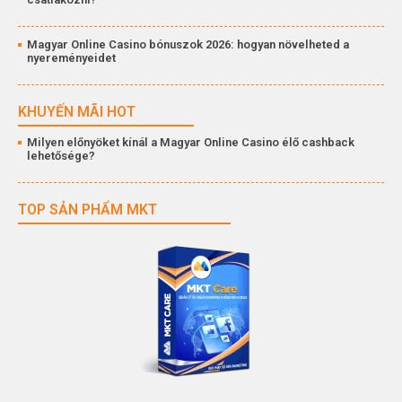
Magyar Online Casino bónuszok 2026: hogyan növelheted a
nyereményeidet
KHUYẾN MÃI HOT
Milyen előnyöket kínál a Magyar Online Casino élő cashback
lehetősége?
TOP SẢN PHẨM MKT