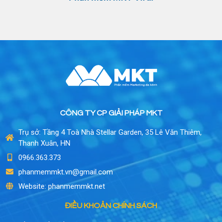
CÔNG TY CP GIẢI PHÁP MKT
Trụ sở: Tầng 4 Toà Nhà Stellar Garden, 35 Lê Văn Thiêm,
Thanh Xuân, HN​
0966.363.373
phanmemmkt.vn@gmail.com
Website: phanmemmkt.net
ĐIỀU KHOẢN CHÍNH SÁCH