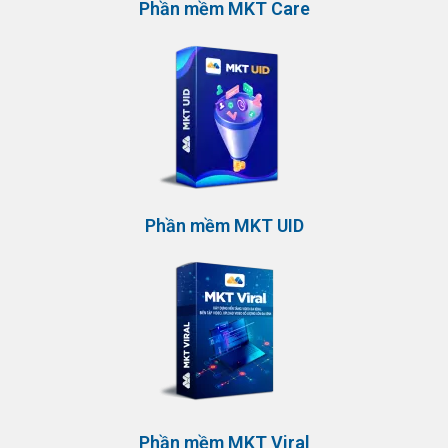
Phần mềm MKT Care
Phần mềm MKT UID
Phần mềm MKT Viral