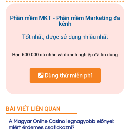
Phần mềm MKT - Phần mềm Marketing đa
kênh
Tốt nhất, được sử dụng nhiều nhất
Hơn 600.000 cá nhân và doanh nghiệp đã tin dùng
Dùng thử miễn phí
BÀI VIẾT LIÊN QUAN
A Magyar Online Casino legnagyobb előnyei:
miért érdemes csatlakozni?