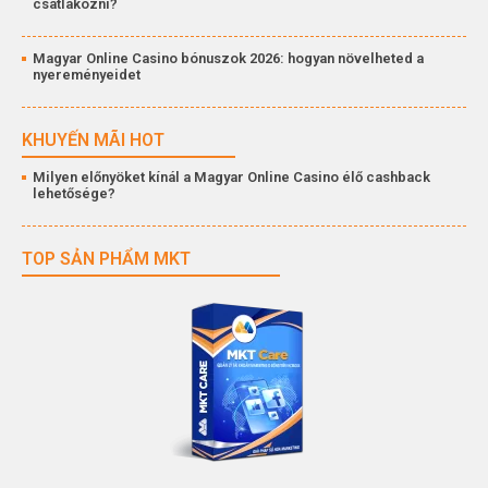
csatlakozni?
Magyar Online Casino bónuszok 2026: hogyan növelheted a
nyereményeidet
KHUYẾN MÃI HOT
Milyen előnyöket kínál a Magyar Online Casino élő cashback
lehetősége?
TOP SẢN PHẨM MKT