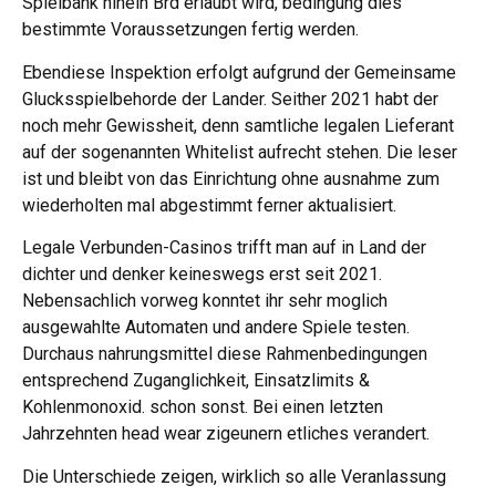
Spielbank hinein Brd erlaubt wird, bedingung dies
bestimmte Voraussetzungen fertig werden.
Ebendiese Inspektion erfolgt aufgrund der Gemeinsame
Glucksspielbehorde der Lander. Seither 2021 habt der
noch mehr Gewissheit, denn samtliche legalen Lieferant
auf der sogenannten Whitelist aufrecht stehen. Die leser
ist und bleibt von das Einrichtung ohne ausnahme zum
wiederholten mal abgestimmt ferner aktualisiert.
Legale Verbunden-Casinos trifft man auf in Land der
dichter und denker keineswegs erst seit 2021.
Nebensachlich vorweg konntet ihr sehr moglich
ausgewahlte Automaten und andere Spiele testen.
Durchaus nahrungsmittel diese Rahmenbedingungen
entsprechend Zuganglichkeit, Einsatzlimits &
Kohlenmonoxid. schon sonst. Bei einen letzten
Jahrzehnten head wear zigeunern etliches verandert.
Die Unterschiede zeigen, wirklich so alle Veranlassung