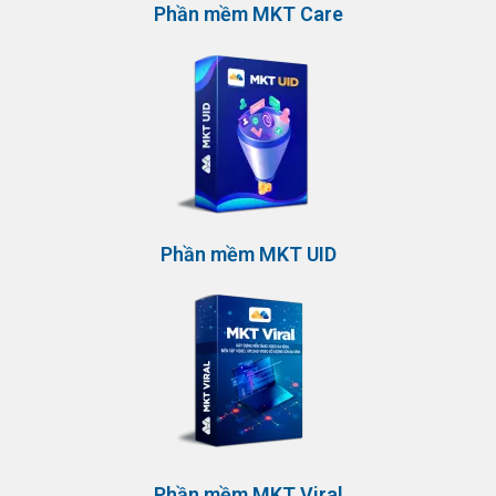
Phần mềm MKT Care
Phần mềm MKT UID
Phần mềm MKT Viral