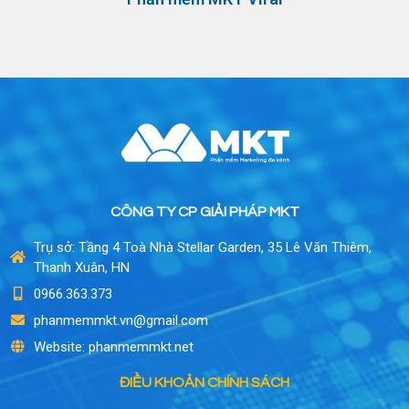
CÔNG TY CP GIẢI PHÁP MKT
Trụ sở: Tầng 4 Toà Nhà Stellar Garden, 35 Lê Văn Thiêm,
Thanh Xuân, HN​
0966.363.373
phanmemmkt.vn@gmail.com
Website: phanmemmkt.net
ĐIỀU KHOẢN CHÍNH SÁCH