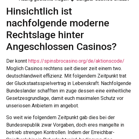
Hinsichtlich ist
nachfolgende moderne
Rechtslage hinter
Angeschlossen Casinos?
Der konnt
https://spinsbrocasino.org/de/aktionscode/
Moglich Casinos rechtens seit dieser zeit einem two.
deutschlandweit effizienz. Mit folgendem Zeitpunkt trat
der Gluckstaatsspielvertrag in Lebenskraft. Nachfolgende
Bundeslander schafften im zuge dessen eine einheitliche
Gesetzesgrundlage, damit euch maximalen Schutz vor
unseriosen Anbietern im angebot.
So weit wie folgendem Zeitpunkt gab dies bei der
Bundesrepublik zwar Vorgaben, doch eres mangelte in
betrieb strengen Kontrollen. Indem der Erreichbar-