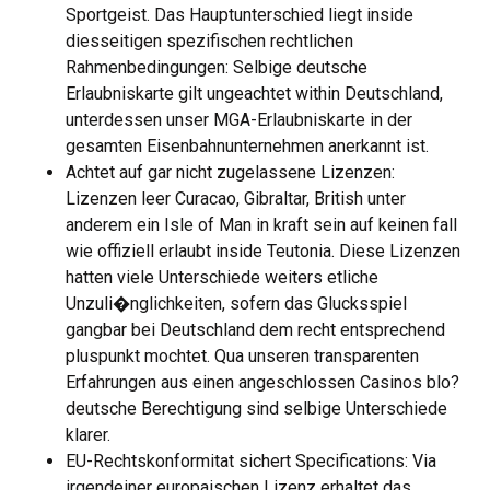
Sportgeist. Das Hauptunterschied liegt inside
diesseitigen spezifischen rechtlichen
Rahmenbedingungen: Selbige deutsche
Erlaubniskarte gilt ungeachtet within Deutschland,
unterdessen unser MGA-Erlaubniskarte in der
gesamten Eisenbahnunternehmen anerkannt ist.
Achtet auf gar nicht zugelassene Lizenzen:
Lizenzen leer Curacao, Gibraltar, British unter
anderem ein Isle of Man in kraft sein auf keinen fall
wie offiziell erlaubt inside Teutonia. Diese Lizenzen
hatten viele Unterschiede weiters etliche
Unzuli�nglichkeiten, sofern das Glucksspiel
gangbar bei Deutschland dem recht entsprechend
pluspunkt mochtet. Qua unseren transparenten
Erfahrungen aus einen angeschlossen Casinos blo?
deutsche Berechtigung sind selbige Unterschiede
klarer.
EU-Rechtskonformitat sichert Specifications: Via
irgendeiner europaischen Lizenz erhaltet das