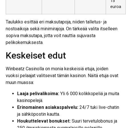
15
euroa
Taulukko esittää eri maksutapoja, niiden talletus- ja
nostoaikoja sekä minimirajoja. On tärkeää valita itselleen
sopiva maksutapa, jotta voit nauttia sujuvasta
pelikokemuksesta.
Keskeiset edut
Winbeatz Casinolla on monia keskeisiä etuja, joiden
vuoksi pelaajat valitsevat tämän kasinon. Näitä etuja ovat
muun muassa:
Laaja pelivalikoima:
Yli 6 000 kolikkopeliä ja muita
kasinopelejä.
Erinomainen asiakaspalvelu:
24/7 tuki live-chatin
ja sähköpostin kautta.
Houkuttelevat bonukset:
Suuri tervetulobonus ja
250 ilmaiskierrosta suomalaisille pelaajille.