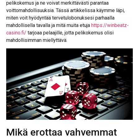
pelikokemus ja ne voivat merkittävästi parantaa
voittomahdollisuuksia. Tässä artikkelissa käymme läpi,
miten voit hyödyntää tervetulobonuksesi parhaalla
mahdollisella tavalla ja mitä muita etuja
https://winbeatz-
casino.fi/
tarjoaa pelaajille, jotta pelikokemus olisi
mahdollisimman miellyttävä.
Mikä erottaa vahvemmat