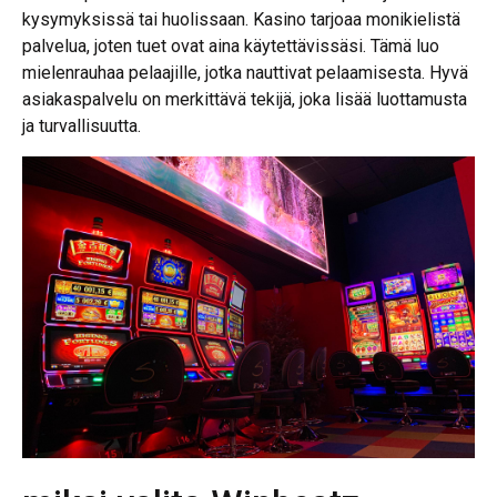
kysymyksissä tai huolissaan. Kasino tarjoaa monikielistä
palvelua, joten tuet ovat aina käytettävissäsi. Tämä luo
mielenrauhaa pelaajille, jotka nauttivat pelaamisesta. Hyvä
asiakaspalvelu on merkittävä tekijä, joka lisää luottamusta
ja turvallisuutta.