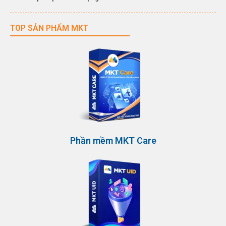
TOP SẢN PHẨM MKT
Phần mềm MKT Care