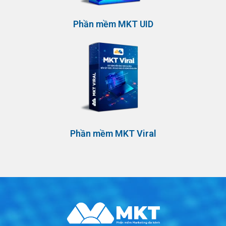
Phần mềm MKT UID
Phần mềm MKT Viral