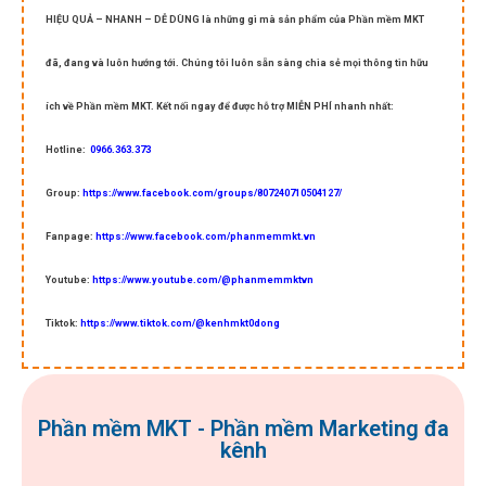
HIỆU QUẢ – NHANH – DỄ DÙNG là những gì mà sản phẩm của Phần mềm MKT
đã, đang và luôn hướng tới. Chúng tôi luôn sẵn sàng chia sẻ mọi thông tin hữu
ích về Phần mềm MKT. Kết nối ngay để được hỗ trợ MIỄN PHÍ nhanh nhất:
Hotline:
0966.363.373
Group:
https://www.facebook.com/groups/807240710504127/
Fanpage:
https://www.facebook.com/phanmemmkt.vn
Youtube:
https://www.youtube.com/@phanmemmktvn
Tiktok:
https://www.tiktok.com/@kenhmkt0dong
Phần mềm MKT - Phần mềm Marketing đa
kênh