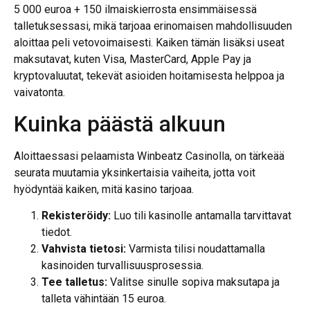
5 000 euroa + 150 ilmaiskierrosta ensimmäisessä
talletuksessasi, mikä tarjoaa erinomaisen mahdollisuuden
aloittaa peli vetovoimaisesti. Kaiken tämän lisäksi useat
maksutavat, kuten Visa, MasterCard, Apple Pay ja
kryptovaluutat, tekevät asioiden hoitamisesta helppoa ja
vaivatonta.
Kuinka päästä alkuun
Aloittaessasi pelaamista Winbeatz Casinolla, on tärkeää
seurata muutamia yksinkertaisia vaiheita, jotta voit
hyödyntää kaiken, mitä kasino tarjoaa.
Rekisteröidy:
Luo tili kasinolle antamalla tarvittavat
tiedot.
Vahvista tietosi:
Varmista tilisi noudattamalla
kasinoiden turvallisuusprosessia.
Tee talletus:
Valitse sinulle sopiva maksutapa ja
talleta vähintään 15 euroa.