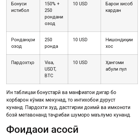
Бонуси
150% +
10 USD
Барои хисоб
истиқбол
250
кардан
рондани
озод
Ронданҳои
250
10 USD
Нишондиҳии
озод
ронда
хос
Пардохтҳо
Visa,
10 USD
Ҳангоми
USDT,
қабули пул
BTC
Ин таблицаи бонустарӣ ва манфиатҳои дигар бо
корбарон кӯмак мекунад, то интихобҳои дуруст
кунанд. Пардохти зуд, дастгирии доимӣ ва имконоти
бозӣ метавонанд таҷрибаи шуморо маълумо кунанд.
Фоидаҳои асосӣ