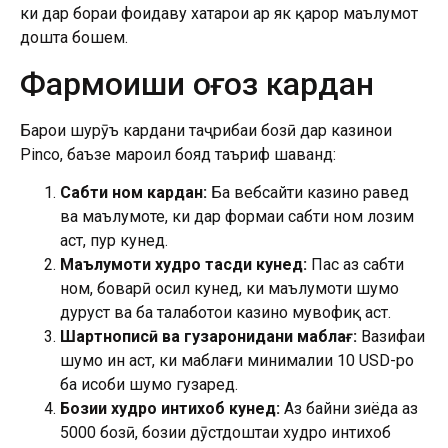
ки дар бораи фоидаву хатарҳои ҳар як қарор маълумот
дошта бошем.
Фармоиши оғоз кардан
Барои шурӯъ кардани таҷрибаи бозӣ дар казинои
Pinco, баъзе мароҳил бояд таъриф шаванд:
Сабти ном кардан:
Ба вебсайти казино равед
ва маълумоте, ки дар формаи сабти ном лозим
аст, пур кунед.
Маълумоти худро тасдиқ кунед:
Пас аз сабти
ном, боварӣ ҳосил кунед, ки маълумоти шумо
дуруст ва ба талаботҳои казино мувофиқ аст.
Шартнописӣ ва гузаронидани маблағ:
Вазифаи
шумо ин аст, ки маблағи минималии 10 USD-ро
ба ҳисоби шумо гузаред.
Бозии худро интихоб кунед:
Аз байни зиёда аз
5000 бозӣ, бозии дӯстдоштаи худро интихоб