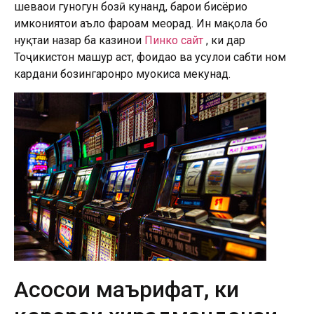
шеваҳои гуногун бозӣ кунанд, барои бисёриҳо
имкониятҳои аъло фароҳам меорад. Ин мақола бо
нуқтаи назар ба казинои
Пинко сайт
, ки дар
Тоҷикистон машҳур аст, фоидаҳо ва усулҳои сабти ном
кардани бозингаронро муҳокиса мекунад.
Асосҳои маърифат, ки