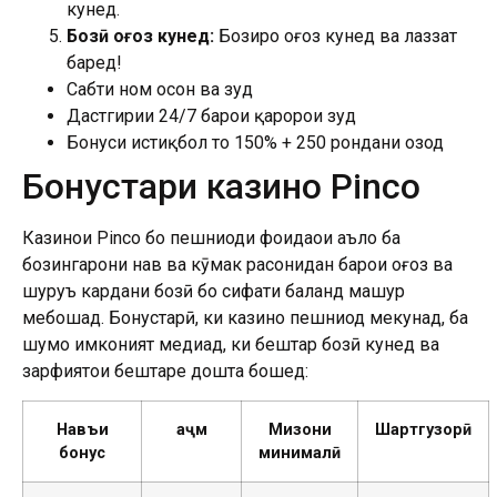
кунед.
Бозӣ оғоз кунед:
Бозиро оғоз кунед ва лаззат
баред!
Сабти ном осон ва зуд
Дастгирии 24/7 барои қарорҳои зуд
Бонуси истиқбол то 150% + 250 рондани озод
Бонустари казино Pinco
Казинои Pinco бо пешниҳоди фоидаҳои аъло ба
бозингарони нав ва кӯмак расонидан барои оғоз ва
шуруъ кардани бозӣ бо сифати баланд машҳур
мебошад. Бонустарӣ, ки казино пешниҳод мекунад, ба
шумо имконият медиҳад, ки бештар бозӣ кунед ва
зарфиятҳои бештаре дошта бошед:
Навъи
Ҳаҷм
Мизони
Шартгузорӣ
бонус
минималӣ