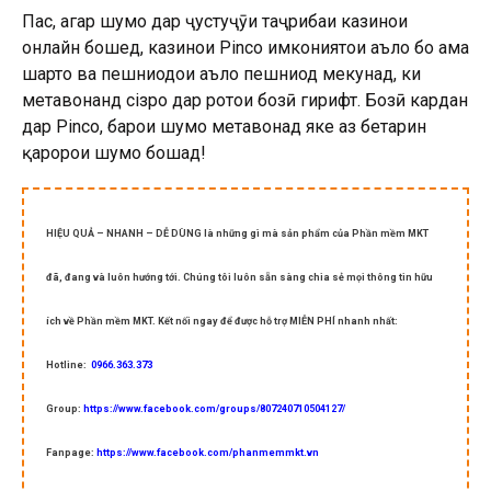
Пас, агар шумо дар ҷустуҷӯи таҷрибаи казинои
онлайн бошед, казинои Pinco имкониятҳои аъло бо ҳама
шартҳо ва пешниҳодҳои аъло пешниҳод мекунад, ки
метавонанд сізро дар роҳтҳои бозӣ гирифт. Бозӣ кардан
дар Pinco, барои шумо метавонад яке аз беҳтарин
қарорҳои шумо бошад!
HIỆU QUẢ – NHANH – DỄ DÙNG là những gì mà sản phẩm của Phần mềm MKT
đã, đang và luôn hướng tới. Chúng tôi luôn sẵn sàng chia sẻ mọi thông tin hữu
ích về Phần mềm MKT. Kết nối ngay để được hỗ trợ MIỄN PHÍ nhanh nhất:
Hotline:
0966.363.373
Group:
https://www.facebook.com/groups/807240710504127/
Fanpage:
https://www.facebook.com/phanmemmkt.vn