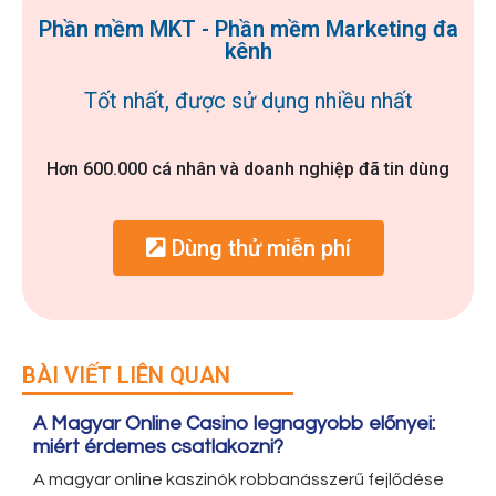
Phần mềm MKT - Phần mềm Marketing đa
kênh
Tốt nhất, được sử dụng nhiều nhất
Hơn 600.000 cá nhân và doanh nghiệp đã tin dùng
Dùng thử miễn phí
BÀI VIẾT LIÊN QUAN
A Magyar Online Casino legnagyobb előnyei:
miért érdemes csatlakozni?
A magyar online kaszinók robbanásszerű fejlődése