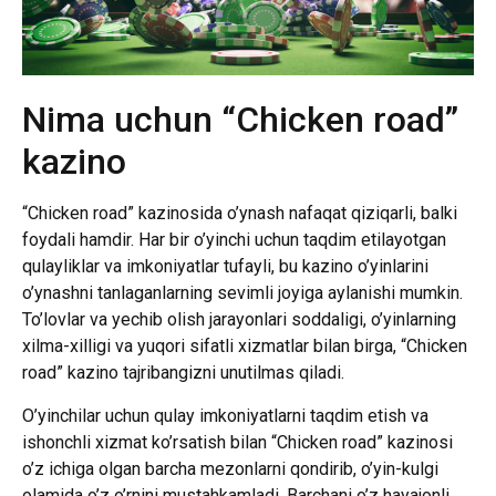
Nima uchun “Chicken road”
kazino
“Chicken road” kazinosida o’ynash nafaqat qiziqarli, balki
foydali hamdir. Har bir o’yinchi uchun taqdim etilayotgan
qulayliklar va imkoniyatlar tufayli, bu kazino o’yinlarini
o’ynashni tanlaganlarning sevimli joyiga aylanishi mumkin.
To’lovlar va yechib olish jarayonlari soddaligi, o’yinlarning
xilma-xilligi va yuqori sifatli xizmatlar bilan birga, “Chicken
road” kazino tajribangizni unutilmas qiladi.
O’yinchilar uchun qulay imkoniyatlarni taqdim etish va
ishonchli xizmat ko’rsatish bilan “Chicken road” kazinosi
o’z ichiga olgan barcha mezonlarni qondirib, o’yin-kulgi
olamida o’z o’rnini mustahkamladi. Barchani o’z hayajonli