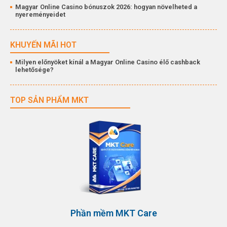
Magyar Online Casino bónuszok 2026: hogyan növelheted a
nyereményeidet
KHUYẾN MÃI HOT
Milyen előnyöket kínál a Magyar Online Casino élő cashback
lehetősége?
TOP SẢN PHẨM MKT
Phần mềm MKT Care