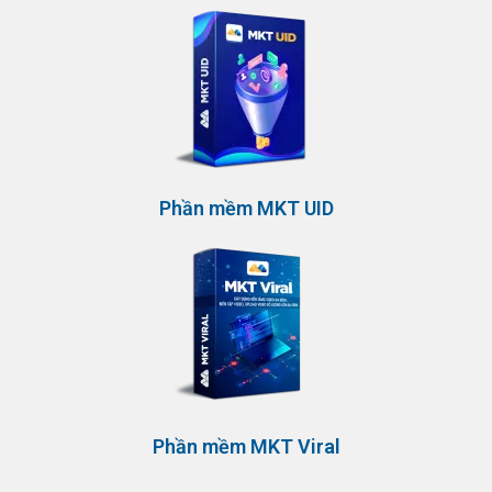
Phần mềm MKT UID
Phần mềm MKT Viral