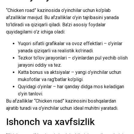
“Chicken road” kazinosida o’yinchilar uchun ko’plab
afzalliklar mavjud. Bu afzalliklar o’yin tajribasini yanada
to’ldiradi va qiziqarli qiladi. Ba’zi asosiy foydalar
quyidagilarni o’z ichiga oladi:
Yuqori sifatli grafikalar va ovoz effektlari – o’yinlar
yanada qiziqarli va realistik ko’rinadi.
Tezkor to’lov jarayonlari – o’yinlardan pul yechib olish
jarayoni oddiy va tez.
Katta bonus va aktsiyalar – yangi o’yinchilar uchun
mukofotlar va rag’batlar ko’pligi.
Quyidagi o’yinlar – har qanday didga mos keladigan
o’yin tanlovi.
Bu afzalliklar “Chicken road” kazinosini boshqalardan
ajratib turadi va o’yinchilar uchun ideal muhitni yaratadi.
Ishonch va xavfsizlik