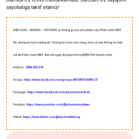
sayohatiga taklif etamiz!
HIỆU QUẢ – NHANH – DỄ DÙNG là những gì mà sản phẩm của Phần mềm MKT
đã, đang và luôn hướng tới. Chúng tôi luôn sẵn sàng chia sẻ mọi thông tin hữu
ích về Phần mềm MKT. Kết nối ngay để được hỗ trợ MIỄN PHÍ nhanh nhất:
Hotline:
0966.363.373
Group:
https://www.facebook.com/groups/807240710504127/
Fanpage:
https://www.facebook.com/phanmemmkt.vn
Youtube:
https://www.youtube.com/@phanmemmktvn
Tiktok:
https://www.tiktok.com/@kenhmkt0dong