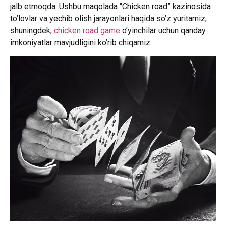
jalb etmoqda. Ushbu maqolada “Chicken road” kazinosida
to’lovlar va yechib olish jarayonlari haqida so’z yuritamiz,
shuningdek,
chicken road game
o’yinchilar uchun qanday
imkoniyatlar mavjudligini ko’rib chiqamiz.