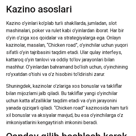
Kazino asoslari
Kazino o’yinlari ko’plab turli shakllarda, jumladan, slot
mashinalari, poker va rulet kabi o’yinlardan iborat. Har bir
o’yin o’ziga xos qoidalar va strategiyalarga ega. Onlayn
kazinolar, masalan, “Chicken road”, o’yinchilar uchun yuqori
sifatli o’yin tajribasini taqdim etadi. Ular qulay interfeys,
kattaroq o’yin tanlovi va oddiy to’lov jarayonlari bilan
mashhur. O’yinlardan bahramand bo’lish uchun, o’yinchining
ro’yxatdan o’tishi va o’z hisobini to’ldirishi zarur.
Shuningdek, kazinolar o’zlariga xos bonuslar va takliflar
bilan mijozlarni jalb qiladi. Bu takliflar yangi o’yinchilar
uchun katta afzalliklar taqdim etadi va o’yin jarayonini
yanada qiziqarli qiladi. “Chicken road” kazinosida ham turli
xil bonuslar va aksiyalar mavjud, bu esa o’yinchilarga o’z
imkoniyatlarini kengaytirish imkonini beradi.