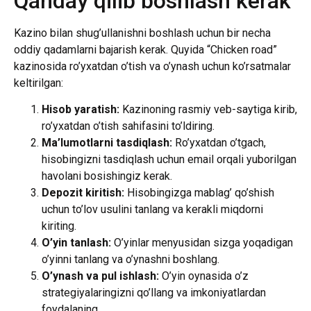
Qanday qilib boshlash kerak
Kazino bilan shug’ullanishni boshlash uchun bir necha
oddiy qadamlarni bajarish kerak. Quyida “Chicken road”
kazinosida ro’yxatdan o’tish va o’ynash uchun ko’rsatmalar
keltirilgan:
Hisob yaratish:
Kazinoning rasmiy veb-saytiga kirib,
ro’yxatdan o’tish sahifasini to’ldiring.
Ma’lumotlarni tasdiqlash:
Ro’yxatdan o’tgach,
hisobingizni tasdiqlash uchun email orqali yuborilgan
havolani bosishingiz kerak.
Depozit kiritish:
Hisobingizga mablag’ qo’shish
uchun to’lov usulini tanlang va kerakli miqdorni
kiriting.
O’yin tanlash:
O’yinlar menyusidan sizga yoqadigan
o’yinni tanlang va o’ynashni boshlang.
O’ynash va pul ishlash:
O’yin oynasida o’z
strategiyalaringizni qo’llang va imkoniyatlardan
foydalaning.