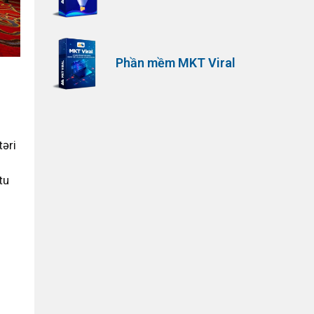
Phần mềm MKT Viral
təri
tu