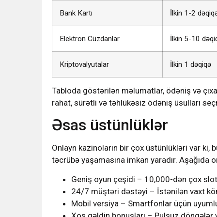
Bank Kartı
İlkin 1-2 dəqiq
Elektron Cüzdanlar
İlkin 5-10 dəqi
Kriptovalyutalar
İlkin 1 dəqiqə
Tabloda göstərilən məlumatlar, ödəniş və çıxa
rahat, sürətli və təhlükəsiz ödəniş üsulları se
Əsas üstünlüklər
Onlayn kazinoların bir çox üstünlükləri var ki, 
təcrübə yaşamasına imkan yaradır. Aşağıda onl
Geniş oyun çeşidi – 10,000-dən çox slot o
24/7 müştəri dəstəyi – İstənilən vaxt k
Mobil versiya – Smartfonlar üçün uyuml
Xoş gəldin bonusları – Pulsuz döngələr 