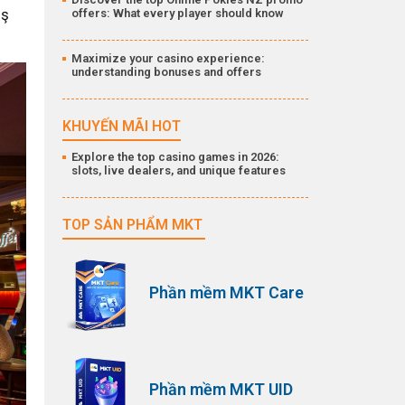
iş
offers: What every player should know
Maximize your casino experience:
understanding bonuses and offers
KHUYẾN MÃI HOT
Explore the top casino games in 2026:
slots, live dealers, and unique features
TOP SẢN PHẨM MKT
Phần mềm MKT Care
Phần mềm MKT UID