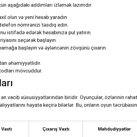
n aşağıdakı addımları izləmək lazımdır:
il olun və yeni hesab yaradın.
telefon nömrənizi təsdiq edin.
 istifadə edərək hesabınıza pul yatırın.
riyasını seçərək başlayın.
amağa başlayın və əyləncənin zövqünü çıxarın.
dan əhəmiyyətlidir.
todları mövcuddur.
arı
 ən vacib xüsusiyyətlərindən biridir. Oyunçular, özlərinin raha
iyyatlarını həyata keçirə bilərlər. Bu, onların oyun təcrübəsin
 Vaxtı
Çıxarış Vaxtı
Məhdudiyyətlər