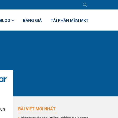
BLOG
BẢNG GIÁ
TẢI PHẦN MỀM MKT
ar
BÀI VIẾT MỚI NHẤT
yun
Discover the top Online Pokies NZ promo