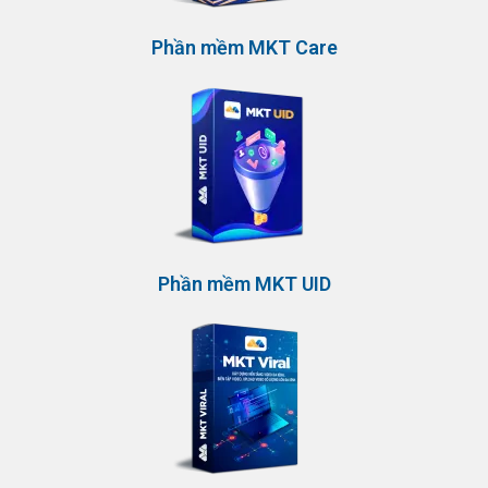
Phần mềm MKT Care
Phần mềm MKT UID