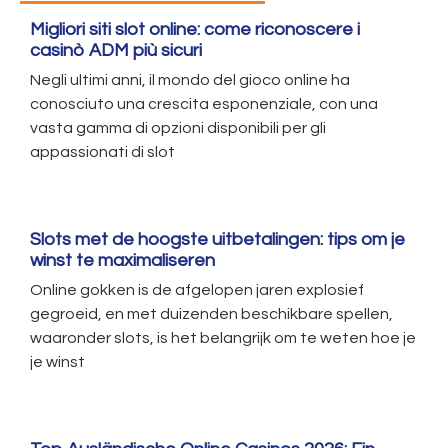
Migliori siti slot online: come riconoscere i
casinò ADM più sicuri
Negli ultimi anni, il mondo del gioco online ha
conosciuto una crescita esponenziale, con una
vasta gamma di opzioni disponibili per gli
appassionati di slot
Slots met de hoogste uitbetalingen: tips om je
winst te maximaliseren
Online gokken is de afgelopen jaren explosief
gegroeid, en met duizenden beschikbare spellen,
waaronder slots, is het belangrijk om te weten hoe je
je winst