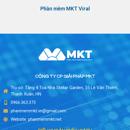
Phần mềm MKT Viral
CÔNG TY CP GIẢI PHÁP MKT
Trụ sở: Tầng 4 Toà Nhà Stellar Garden, 35 Lê Văn Thiêm,
Thanh Xuân, HN​
0966.363.373
phanmemmkt.vn@gmail.com
Website: phanmemmkt.net