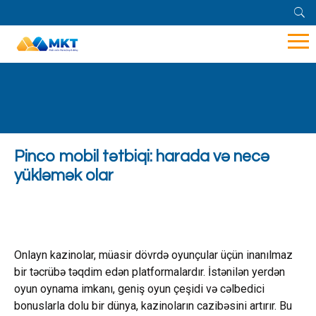
Pinco mobil tətbiqi: harada və necə
yükləmək olar
Onlayn kazinolar, müasir dövrdə oyunçular üçün inanılmaz
bir təcrübə təqdim edən platformalardır. İstənilən yerdən
oyun oynama imkanı, geniş oyun çeşidi və cəlbedici
bonuslarla dolu bir dünya, kazinoların cazibəsini artırır. Bu