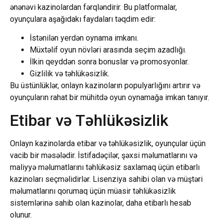
ənənəvi kazinolardan fərqləndirir. Bu platformalar,
oyunçulara aşağıdakı faydaları təqdim edir:
İstənilən yerdən oynama imkanı.
Müxtəlif oyun növləri arasında seçim azadlığı.
İlkin qeyddən sonra bonuslar və promosyonlar.
Gizlilik və təhlükəsizlik.
Bu üstünlüklər, onlayn kazinoların populyarlığını artırır və
oyunçuların rahat bir mühitdə oyun oynamağa imkan tanıyır.
Etibar və Təhlükəsizlik
Onlayn kazinolarda etibar və təhlükəsizlik, oyunçular üçün
vacib bir məsələdir. İstifadəçilər, şəxsi məlumatlarını və
maliyyə məlumatlarını təhlükəsiz saxlamaq üçün etibarlı
kazinoları seçməlidirlər. Lisenziya sahibi olan və müştəri
məlumatlarını qorumaq üçün müasir təhlükəsizlik
sistemlərinə sahib olan kazinolar, daha etibarlı hesab
olunur.