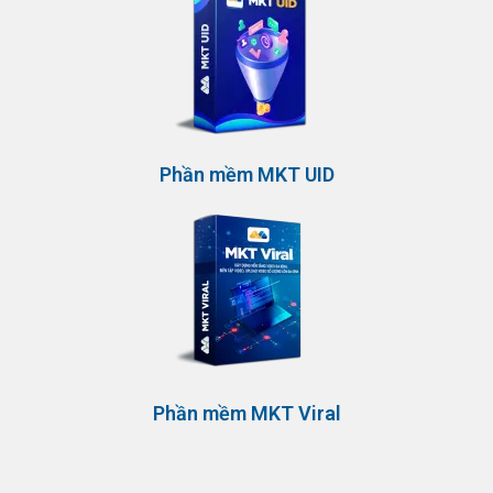
Phần mềm MKT UID
Phần mềm MKT Viral