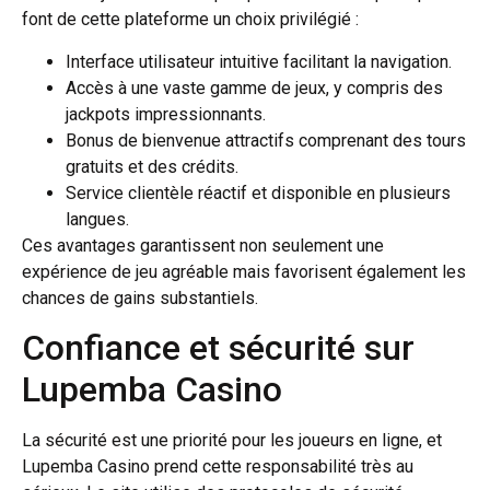
font de cette plateforme un choix privilégié :
Interface utilisateur intuitive facilitant la navigation.
Accès à une vaste gamme de jeux, y compris des
jackpots impressionnants.
Bonus de bienvenue attractifs comprenant des tours
gratuits et des crédits.
Service clientèle réactif et disponible en plusieurs
langues.
Ces avantages garantissent non seulement une
expérience de jeu agréable mais favorisent également les
chances de gains substantiels.
Confiance et sécurité sur
Lupemba Casino
La sécurité est une priorité pour les joueurs en ligne, et
Lupemba Casino prend cette responsabilité très au