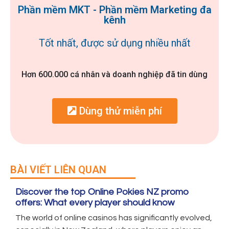
Phần mềm MKT - Phần mềm Marketing đa
kênh
Tốt nhất, được sử dụng nhiều nhất
Hơn 600.000 cá nhân và doanh nghiệp đã tin dùng
Dùng thử miễn phí
BÀI VIẾT LIÊN QUAN
Discover the top Online Pokies NZ promo
offers: What every player should know
The world of online casinos has significantly evolved,