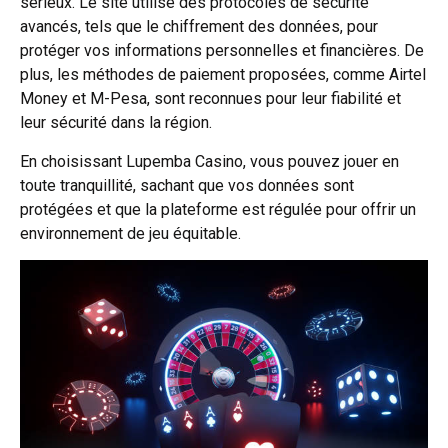
sérieux. Le site utilise des protocoles de sécurité
avancés, tels que le chiffrement des données, pour
protéger vos informations personnelles et financières. De
plus, les méthodes de paiement proposées, comme Airtel
Money et M-Pesa, sont reconnues pour leur fiabilité et
leur sécurité dans la région.
En choisissant Lupemba Casino, vous pouvez jouer en
toute tranquillité, sachant que vos données sont
protégées et que la plateforme est régulée pour offrir un
environnement de jeu équitable.