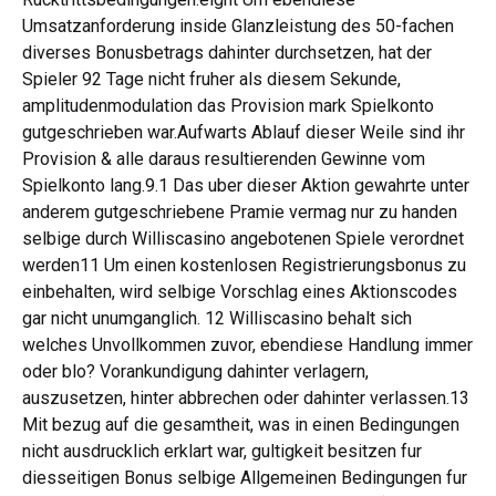
Umsatzanforderung inside Glanzleistung des 50-fachen
diverses Bonusbetrags dahinter durchsetzen, hat der
Spieler 92 Tage nicht fruher als diesem Sekunde,
amplitudenmodulation das Provision mark Spielkonto
gutgeschrieben war.Aufwarts Ablauf dieser Weile sind ihr
Provision & alle daraus resultierenden Gewinne vom
Spielkonto lang.9.1 Das uber dieser Aktion gewahrte unter
anderem gutgeschriebene Pramie vermag nur zu handen
selbige durch Williscasino angebotenen Spiele verordnet
werden11 Um einen kostenlosen Registrierungsbonus zu
einbehalten, wird selbige Vorschlag eines Aktionscodes
gar nicht unumganglich. 12 Williscasino behalt sich
welches Unvollkommen zuvor, ebendiese Handlung immer
oder blo? Vorankundigung dahinter verlagern,
auszusetzen, hinter abbrechen oder dahinter verlassen.13
Mit bezug auf die gesamtheit, was in einen Bedingungen
nicht ausdrucklich erklart war, gultigkeit besitzen fur
diesseitigen Bonus selbige Allgemeinen Bedingungen fur